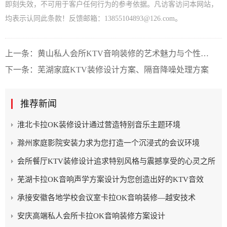
即刻失效，不可用于客户任何行为的参考依据。凡访客访问本网站，
均表示认同此条款！反馈邮箱：13855104893@126.com。
上一条：
黄山私人会所KTV音响装修的艺术魅力与个性定制
下一条：
芜湖家庭KTV装修设计方案、隔音降噪处理方案
推荐新闻
淮北卡拉OK装修设计通过营造特别音乐主题环境
滁州家庭影院安装力求为您打造一个沉浸式的会议环境
会所餐厅KTV装修设计追求特别风格与震撼享受的心灵之所
芜湖卡拉OK音响声学方案设计为您创造出好的KTV音效
承接安徽各地学校会议室卡拉OK音响装修—越安技术
安庆高端私人会所卡拉OK音响装修方案设计